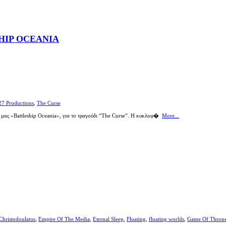
HIP OCEANIA
27 Productions
,
The Curse
 μας «Battleship Oceania», για το τραγούδι “The Curse”. Η κυκλοφ�
More...
Christodoulatos
,
Empire Of The Media
,
Eternal Sleep
,
Floating
,
floating worlds
,
Game Of Thron