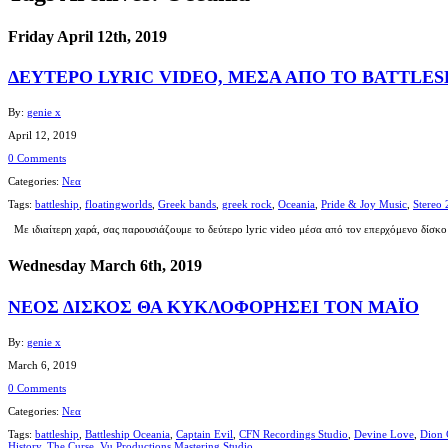
Friday April 12th, 2019
ΔΕΥΤΕΡΟ LYRIC VIDEO, ΜΕΣΑ ΑΠΟ TO BATTLES
By:
genie x
April 12, 2019
0 Comments
Categories:
Νεα
Tags:
battleship
,
floatingworlds
,
Greek bands
,
greek rock
,
Oceania
,
Pride & Joy Music
,
Stereo 
Με ιδιαίτερη χαρά, σας παρουσιάζουμε το δεύτερο lyric video μέσα από τον επερχόμενο δίσκο
Wednesday March 6th, 2019
ΝΕΟΣ ΔΙΣΚΟΣ ΘΑ ΚΥΚΛΟΦΟΡΗΣΕΙ ΤΟΝ ΜΑΪΟ
By:
genie x
March 6, 2019
0 Comments
Categories:
Νεα
Tags:
battleship
,
Battleship Oceania
,
Captain Evil
,
CFN Recordings Studio
,
Devine Love
,
Dion 
History
,
The Curse
,
Vu Productions Mastering Studio