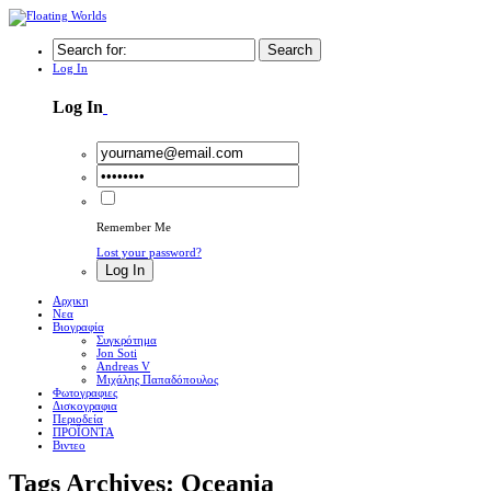
Search
Log In
Log In
Remember Me
Lost your password?
Log In
Αρχικη
Νεα
Βιογραφία
Συγκρότημα
Jon Soti
Andreas V
Μιχάλης Παπαδόπουλος
Φωτογραφιες
Δισκογραφια
Περιοδεία
ΠΡΟΪΟΝΤΑ
Βιντεο
Tags Archives: Oceania