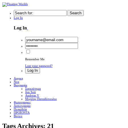
Search
Log In
Log In
Remember Me
Lost your password?
Log In
Αρχικη
Νεα
Βιογραφία
Συγκρότημα
Jon Soti
Andreas V
Μιχάλης Παπαδόπουλος
Φωτογραφιες
Δισκογραφια
Περιοδεία
ΠΡΟΪΟΝΤΑ
Βιντεο
Tags Archives: 21