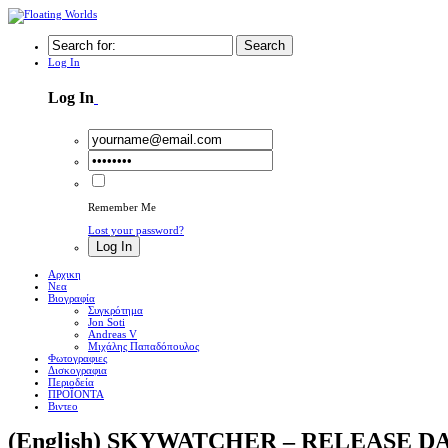
Search
Log In
Log In
Remember Me
Lost your password?
Log In
Αρχικη
Νεα
Βιογραφία
Συγκρότημα
Jon Soti
Andreas V
Μιχάλης Παπαδόπουλος
Φωτογραφιες
Δισκογραφια
Περιοδεία
ΠΡΟΪΟΝΤΑ
Βιντεο
(English) SKYWATCHER – RELEASE D