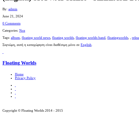
By:
admin
June 21, 2024
0 Comments
Categories:
Νεα
Tags:
album
,
floating world news
,
floating worlds
,
floating worlds band
,
floatingworlds
,
,
relea
Συγνώμη, αυτή η καταχώρηση είναι διαθέσιμη μόνο σε
English
.
Floating Worlds
Home
Privacy Policy
Copyright © Floating Worlds 2014 - 2015